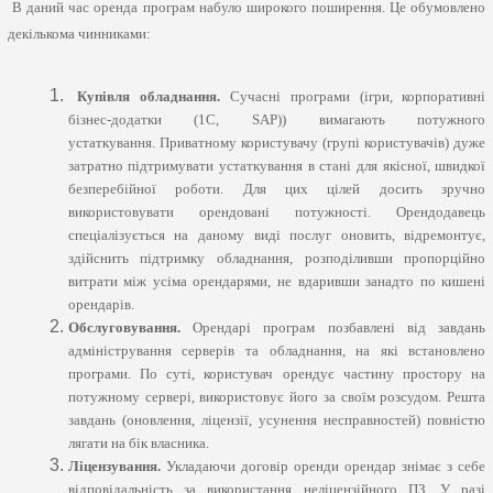
В даний час оренда програм набуло широкого поширення. Це обумовлено
декількома чинниками:
Купівля обладнання.
Сучасні програми (ігри, корпоративні
бізнес-додатки (1С, SAP)) вимагають потужного
устаткування. Приватному користувачу (групі користувачів) дуже
затратно підтримувати устаткування в стані для якісної, швидкої
безперебійної роботи. Для цих цілей досить зручно
використовувати орендовані потужності. Орендодавець
спеціалізується на даному виді послуг оновить, відремонтує,
здійснить підтримку обладнання, розподіливши пропорційно
витрати між усіма орендарями, не вдаривши занадто по кишені
орендарів.
Обслуговування.
Орендарі програм позбавлені від завдань
адміністрування серверів та обладнання, на які встановлено
програми. По суті, користувач орендує частину простору на
потужному сервері, використовує його за своїм розсудом. Решта
завдань (оновлення, ліцензії, усунення несправностей) повністю
лягати на бік власника.
Ліцензування.
Укладаючи договір оренди орендар знімає з себе
відповідальність за використання неліцензійного ПЗ. У разі