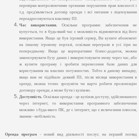
перевірки контролюючими органами порушення прав власності і
т.д. пред'являється договір оренди і всі питання з ліцензування
переадресовуються власнику ПЗ.
Час використання.
Оскільки програмне забезпечення не
купується, то в будь-який час є можливість відмовитися від його
використання. Якщо це був ігровий сервер, Ви купите абонемент
на іншому ігровому порталі, оскільки переграли в усі ігри на
попередньому. Якщо це корпоративне бізнес-додаток, можна
законсервувати бузу даних і використовувати знову через час, або
ж купити програму і зробити перенесення бази даних для
користування на власних потужностях. Тобто в даному випадку,
якщо вам не підійшло деякий ПЗ, після місяця використання в
оренді, можна точно зрозуміти чи варто робити пролонгацію
договору оренди, а може бути і купівлю.
Доступність
. Оскільки оренда - це купівля доступу, здійснюваного
через інтернет, то використання програмного забезпечення
можливо з будь-якого ПК, де є інтернет, що є величезним плюсом,
званим - мобільність.
Оренда програм
- новий вид діяльності послуг, на перший погляд