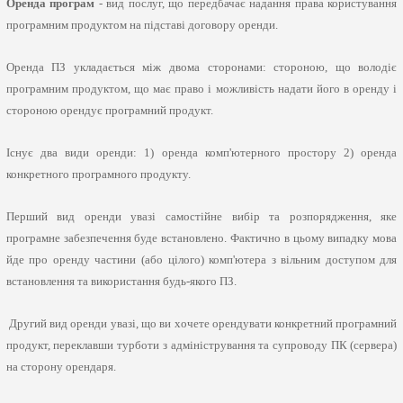
Оренда програм
- вид послуг, що передбачає надання права користування
програмним продуктом на підставі договору оренди.
Оренда ПЗ укладається між двома сторонами: стороною, що володіє
програмним продуктом, що має право і можливість надати його в оренду і
стороною орендує програмний продукт.
Існує два види оренди: 1) оренда комп'ютерного простору 2) оренда
конкретного програмного продукту.
Перший вид оренди увазі самостійне вибір та розпорядження, яке
програмне забезпечення буде встановлено. Фактично в цьому випадку мова
йде про оренду частини (або цілого) комп'ютера з вільним доступом для
встановлення та використання будь-якого ПЗ.
Другий вид оренди увазі, що ви хочете орендувати конкретний програмний
продукт, переклавши турботи з адміністрування та супроводу ПК (сервера)
на сторону орендаря.