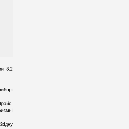
и 8.2
виборі
Прайс-
риємні
хідну