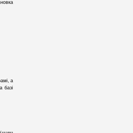
ановка
амі, а
а базі
Каховка