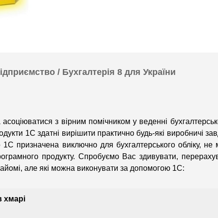
дприємство / Бухгалтерія 8 для України
асоціюватися з вірним помічником у веденні бухгалтерськ
родукти 1С здатні вирішити практично будь-які виробничі за
о 1С призначена виключно для бухгалтерського обліку, не
рограмного продукту. Спробуємо Вас здивувати, перерах
найомі, але які можна виконувати за допомогою 1С:
в хмарі