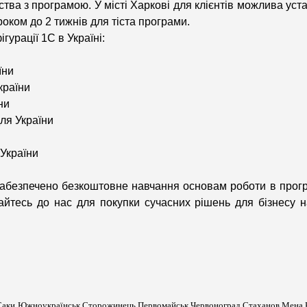
тва з програмою. У місті Харкові для клієнтів можлива уст
роком до 2 тижнів для тіста програми.
гурації 1С в Україні:
їни
країни
ни
ля України
 України
забезпечено безкоштовне навчання основам роботи в прогр
айтесь до нас для покупки сучасних рішень для бізнесу н
к Саки Южноукраїнськ Сторожинець Первомайськ Червоноград Стаханов Мена 