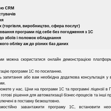
гою CRM
стувачів
ня
х (торгівля, виробництво, сфера послуг)
вання програми під себе без погодження з 1С
 до збоїв і поломок обладнання
кого обліку аж до різних баз даних
ми можна скористатися онлайн демонстрацією платформ
тацію програми 1С по посиланню.
ь запитання або вам необхідна додаткова консультація у 
ми.
жете у нас. Ціни на програми 1С та програмні ліцензії в 
 готові рішення для автоматизації бізнес-процесів та інші п
включені в поставку безкоштовно.
мостійно завантажити програму 1С, встановити необ