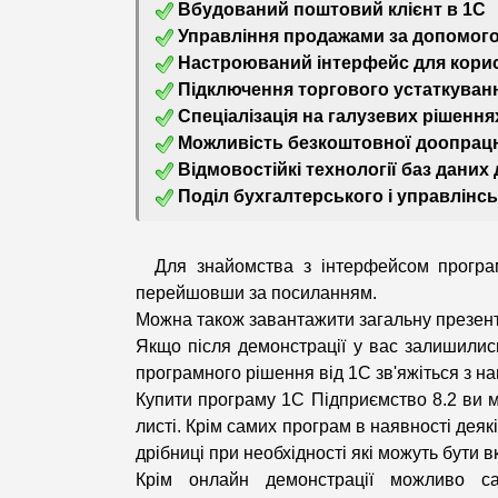
 Вбудований поштовий клієнт в 1С
 Управління продажами за допомо
 Настроюваний інтерфейс для кори
 Підключення торгового устаткуван
 Спеціалізація на галузевих рішення
 Можливість безкоштовної доопрацю
 Відмовостійкі технології баз даних
 Поділ бухгалтерського і управлінсь
Для знайомства з інтерфейсом програ
перейшовши за посиланням.
Можна також завантажити загальну презен
Якщо після демонстрації у вас залишилис
програмного рішення від 1С зв'яжіться з на
Купити програму 1С Підприємство 8.2 ви мо
листі. Крім самих програм в наявності деякі
дрібниці при необхідності які можуть бути 
Крім онлайн демонстрації можливо са