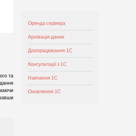
Оренда сервера
Архівація даних
Доопрацювання 1С
Консультації з 1С
ого та
Навчання 1С
вдання
 маючи
Оновлення 1С
увавши