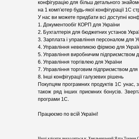
конфігурацію для більш детального знайомс
на 1 комп'ютер будь-якої конфігурації 1С ст
У нас ви можете придбати всі доступні конфі
1. Документообіг КОРП для України
2. Бухгалтерія для бюджетних установ Укра
3. Зарплата і управління персоналом для У
4. Управління невеликою фірмою для Украї
5. Управління виробничим підприємством д
6. Управління торгівлею для України
7. Управління торговим підприємством для
8. Інші конфігурації галузевих рішень
Покупцям програмних продуктів 1С унас, 
також ряд інших приємних бонусів. Зверт
програми 1С.
Працюємо по всій Україні!
Наші клієнти знаходяться в: Хмельницький Ялта Токма